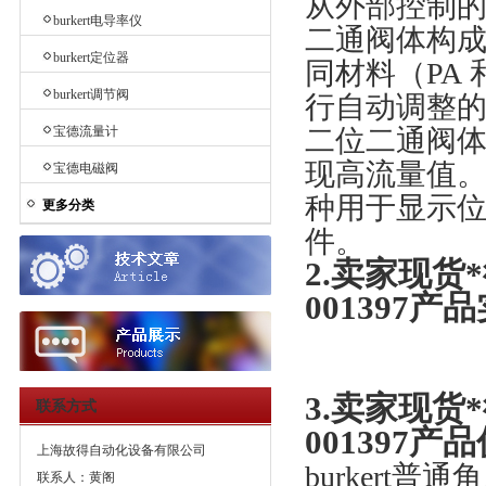
从外部控制
burkert电导率仪
二通阀体构
burkert定位器
同材料（PA
burkert调节阀
行自动调整
宝德流量计
二位二通阀
现高流量值
宝德电磁阀
种用于显示
更多分类
件。
2.卖家现货*
001397产
3.卖家现货*
联系方式
001397产
上海故得自动化设备有限公司
burkert
联系人：黄阁