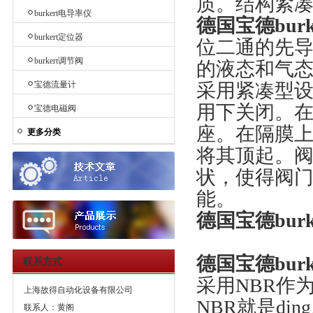
质。结构紧
burkert电导率仪
德国宝德burke
burkert定位器
位二通的先
burkert调节阀
的液态和气
宝德流量计
采用紧凑型
用下关闭。
宝德电磁阀
座。在隔膜
更多分类
将其顶起。
状，使得阀
能。
德国宝德burk
德国宝德burke
联系方式
采用NBR作
上海故得自动化设备有限公司
NBR就是di
联系人：黄阁