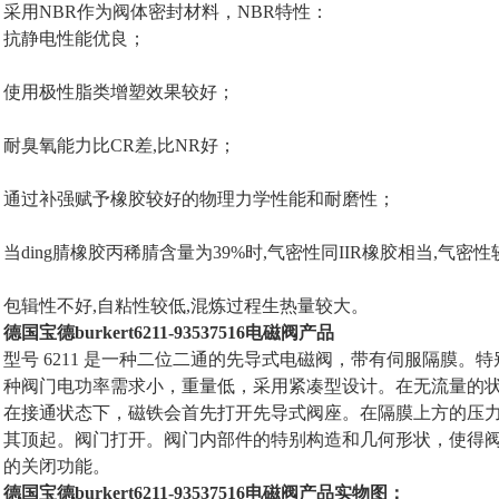
采用NBR作为阀体密封材料，NBR特性：
抗静电性能优良；
使用极性脂类增塑效果较好；
耐臭氧能力比CR差,比NR好；
通过补强赋予橡胶较好的物理力学性能和耐磨性；
当ding腈橡胶丙稀腈含量为39%时,气密性同IIR橡胶相当,气密
包辑性不好,自粘性较低,混炼过程生热量较大。
德国宝德burkert6211-93537516电磁阀产品
型号 6211 是一种二位二通的先导式电磁阀，带有伺服隔膜。
种阀门电功率需求小，重量低，采用紧凑型设计。在无流量的
在接通状态下，磁铁会首先打开先导式阀座。在隔膜上方的压
其顶起。阀门打开。阀门内部件的特别构造和几何形状，使得
的关闭功能。
德国宝德burkert6211-93537516电磁阀产品实物图：