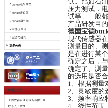
试。比如石
burkert电导率仪
压力测试，
burkert定位器
试等。一般
burkert调节阀
产品研发目
宝德流量计
德国宝德burke
现代传感器
宝德电磁阀
测量目的、
更多分类
是在进行某
确定之后，
确定了。测
的选用是否
1、根据测量
2、灵敏度的
联系方式
3、频率响应
上海故得自动化设备有限公司
4、线性范围
联系人：黄阁