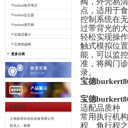
阀，外壳易清
burkert电导率仪
点，适用于
burkert定位器
控制系统在
burkert调节阀
过带背光的大
宝德流量计
轻松实现操
触式模拟位
宝德电磁阀
能，可以监控
更多分类
准，将阀门
录。
宝德burker
宝德burkert
适配品质种
联系方式
常用执行机
上海故得自动化设备有限公司
程、角行程
联系人：黄阁