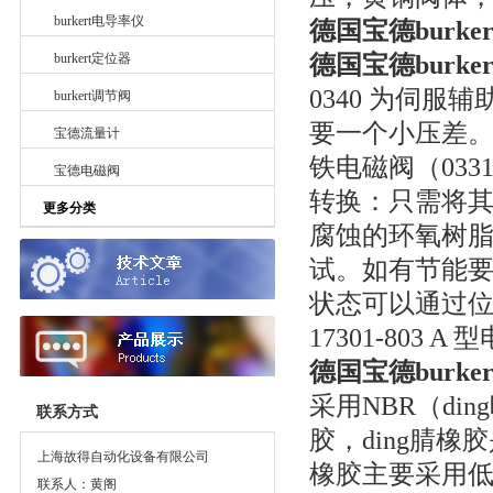
burkert电导率仪
德国宝德burke
德国宝德burker
burkert定位器
0340 为伺
burkert调节阀
要一个小压差
宝德流量计
铁电磁阀（03
宝德电磁阀
转换：只需将
更多分类
腐蚀的环氧树脂
试。如有节能
状态可以通过位置
17301-803
德国宝德burker
采用NBR（di
联系方式
胶，ding腈橡
上海故得自动化设备有限公司
橡胶主要采用低
联系人：黄阁