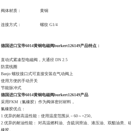
阀体材质： 黄铜
连接方式： 螺纹 G1/4
德国进口宝帝6014黄铜电磁阀burkert126149产品特点：
直动式紧凑型电磁阀，大通径 DN 2.5
防震线圈
Banjo 螺纹接口式可直接安装在气动阀上
使用方便的手动开关
节能脉冲式
德国进口宝帝6014黄铜电磁阀burkert126149产品
采用FKM（氟橡胶）作为阀体密封材料，
氟橡胶优点：
1.优异的耐高温性能：使用温度范围从－60～+250。
2.优异的耐油性能： 对高温燃料油、含硫润滑油、液压油、双酯油类、
橡胶。