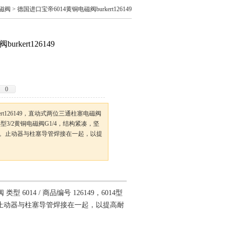
磁阀
> 德国进口宝帝6014黄铜电磁阀burkert126149
rkert126149
0
ert126149，直动式两位三通柱塞电磁阀
6014型3/2黄铜电磁阀G1/4，结构紧凑，坚
阀。止动器与柱塞导管焊接在一起，以提
6014 / 商品编号 126149，6014型
阀。止动器与柱塞导管焊接在一起，以提高耐