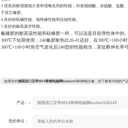
3.优良的耐强腐蚀介质和强氧化剂的性能；对发烟硝酸、浓硫酸、盐酸
于其它橡胶。
4.良好的机械性能、电绝缘性能和抗辐性能。
5.良好的耐高真空性能。
氟橡胶的耐高温性能和硅橡胶一样，可以说是目前弹性体中的。26
300℃下短期使用；246氟胶耐热比26-41还好。在300℃×100
300℃×100小时热空气老化后246型的性能相当，其扯断伸长率可
如果你对
德国进口宝帝6014黄铜电磁阀burkert126149
感兴趣，想了解更详细的产
产品：
您的单位：