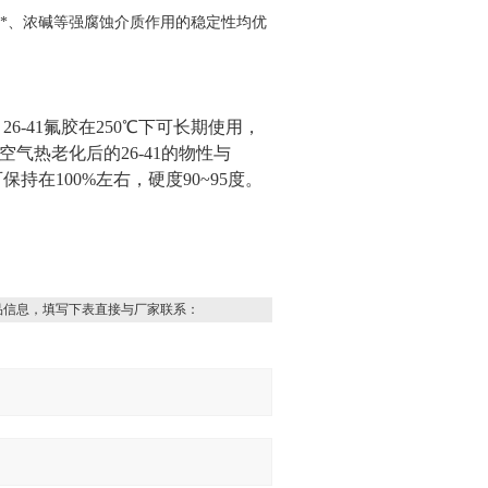
、*、浓碱等强腐蚀介质作用的稳定性均优
-41氟胶在250℃下可长期使用，
小时空气热老化后的26-41的物性与
保持在100%左右，硬度90~95度。
品信息，填写下表直接与厂家联系：