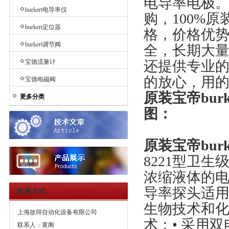
电导率电极
burkert电导率仪
购，100%
burkert定位器
格，价格优势
burkert调节阀
全，长期大
宝德流量计
还提供专业
的放心，用
宝德电磁阀
原装宝帝burk
更多分类
图：
原装宝帝burk
8221型卫
浓缩液体的
导率探头适
联系方式
生物技术和
上海故得自动化设备有限公司
术：• 采用
联系人：黄阁