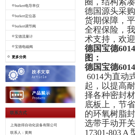
圈，结构紧
burkert电导率仪
德国源头采购
burkert定位器
货期保障，
burkert调节阀
全程保险，
宝德流量计
术支持，欢
德国宝德601
宝德电磁阀
图：
更多分类
德国宝德601
6014为直
起，以提高
择各种密封材
底板上，节
的环氧树脂
联系方式
选带手动开关
上海故得自动化设备有限公司
17301-8
联系人：黄阁