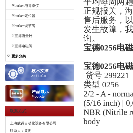
平均每周两
burkert电导率仪
正规报关，海
burkert定位器
售后服务，
burkert调节阀
发生故障，
宝德流量计
询。
宝德0256电磁
宝德电磁阀
更多分类
宝德0256电磁
货号 299221
类型 0256
2/2 - A - norma
(5/16 inch) | 0
NBR (Nitrile ru
联系方式
body
上海故得自动化设备有限公司
联系人：黄阁