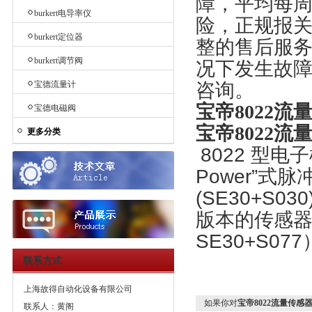
障，平均每
burkert电导率仪
险，正规报关
burkert定位器
整的售后服
burkert调节阀
况下发生故
宝德流量计
咨询。
宝帝8022流量
宝德电磁阀
宝帝8022流量
更多分类
8022 型
Power”式脉
(SE30+S0
版本的传感器，型
SE30+S07
联系方式
上海故得自动化设备有限公司
如果你对
宝帝8022流量传感器bu
联系人：黄阁