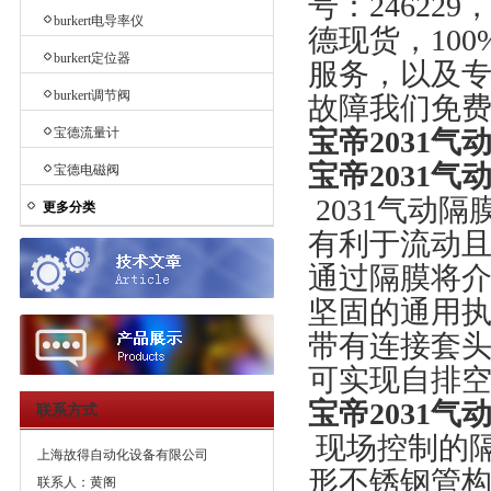
号：2462
burkert电导率仪
德现货，10
burkert定位器
服务，以及
burkert调节阀
故障我们免
宝德流量计
宝帝2031气动
宝帝2031气动
宝德电磁阀
2031气动隔膜
更多分类
有利于流动且
通过隔膜将
坚固的通用
带有连接套
可实现自排
宝帝2031气动
联系方式
现场控制的
上海故得自动化设备有限公司
形不锈钢管构成
联系人：黄阁