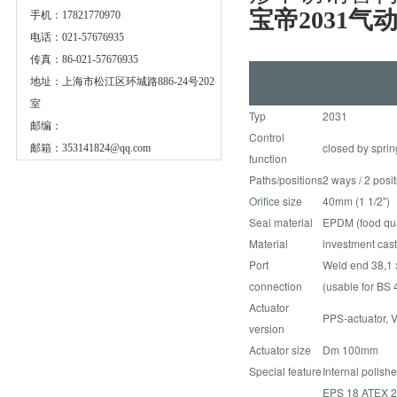
宝帝2031气动
手机：17821770970
电话：021-57676935
传真：86-021-57676935
地址：上海市松江区环城路886-24号202
名称
金额
室
Typ
2031
邮编：
Control
closed by sprin
邮箱：
353141824@qq.com
function
Paths/positions
2 ways / 2 posit
Orifice size
40mm (1 1/2")
Seal material
EPDM (food qua
Material
investment cast
Port
Weld end 38,1 
connection
(usable for BS 
Actuator
PPS-actuator, V
version
Actuator size
Dm 100mm
Special feature
Internal polish
EPS 18 ATEX 2 