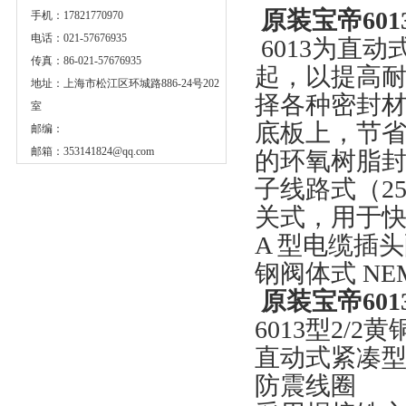
原装宝帝6013
手机：17821770970
电话：021-57676935
6013为直
传真：86-021-57676935
起，以提高
地址：上海市松江区环城路886-24号202
择各种密封材
室
底板上，节
邮编：
邮箱：
353141824@qq.com
的环氧树脂封装。
子线路式（2
关式，用于快速调
A 型电缆插
钢阀体式 NEM
原装宝帝6013
6013型2/2黄
直动式紧凑型电
防震线圈