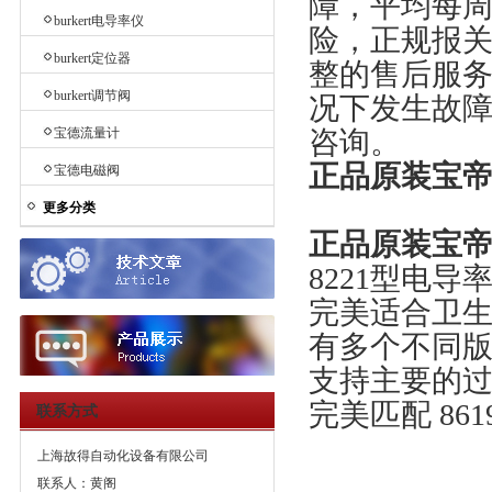
障，平均每
burkert电导率仪
险，正规报关
burkert定位器
整的售后服
burkert调节阀
况下发生故
宝德流量计
咨询。
正品原装宝帝bu
宝德电磁阀
更多分类
正品原装宝帝bu
8221型电导
完美适合卫生级
有多个不同
支持主要的
完美匹配 86
联系方式
上海故得自动化设备有限公司
联系人：黄阁