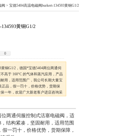
磁阀
> 宝德5404高温电磁阀burkert-134593黄铜G1/2
134593黄铜G1/2
0
4593黄铜G1/2，德国*宝德5404两位两通伺
高于 160°C 的气体和蒸汽应用，产品
坚固耐用，适用范围广，我公司长期大量宝
原装正品，假一罚十，价格优势，货期保
质保一年，欢迎广大新老客户进店咨询采
4两位两通伺服控制式活塞电磁阀，适
593，结构紧凑，坚固耐用，适用范围
品，假一罚十，价格优势，货期保障，