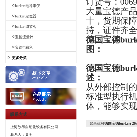
订货号：00
burkert电导率仪
大量宝德产
burkert定位器
十，货期保
burkert调节阀
持，证件齐
宝德流量计
德国宝德burk
图：
宝德电磁阀
更多分类
德国宝德burk
述：
从外部控制
标准型执行机
体，能够实
联系方式
如果你对
德国宝德burkert 2
上海故得自动化设备有限公司
联系人：黄阁