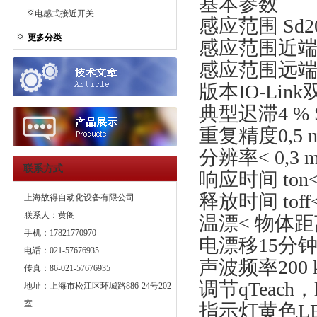
基本参数
电感式接近开关
感应范围 Sd20
更多分类
感应范围近端限值
感应范围远端限值
版本IO-Li
典型迟滞4 % 
重复精度0,5 
分辨率< 0,3 
联系方式
响应时间 ton< 
释放时间 toff<
上海故得自动化设备有限公司
联系人：黄阁
温漂< 物体距
手机：17821770970
电漂移15分
电话：021-57676935
声波频率200 
传真：86-021-57676935
调节qTeach，li
地址：上海市松江区环城路886-24号202
室
指示灯黄色L