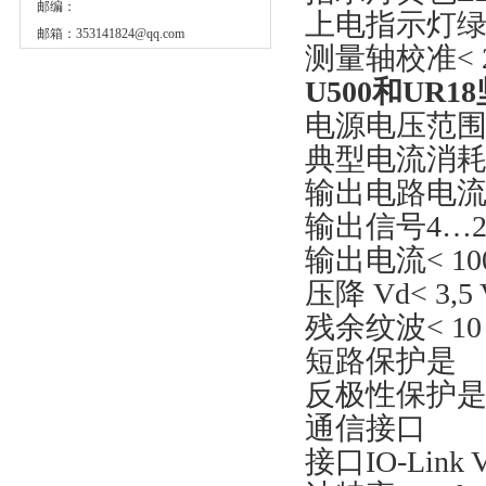
邮编：
上电指示灯绿
邮箱：
353141824@qq.com
测量轴校准< 2
U500和UR
电源电压范围 +V
典型电流消耗3
输出电路电
输出信号4…20 
输出电流< 10
压降 Vd< 3,5
残余纹波< 10 
短路保护是
反极性保护是
通信接口
接口IO-Link V