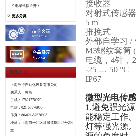
接收器
电感式接近开关
对射式传感
更多分类
5 m
推挽式
外部自学习 /
M3螺纹套筒 
电缆，4针，2
-25 … 50 °C
联系方式
IP67
上海故得自动化设备有限公司
联系人：黄阁
微型光电传
手机：17821770970
1.避免强光
电话：021-57676935
能稳定工作
传真：86-021-57676935
地址：上海市松江区环城路886-24号202
灯等强光源
室