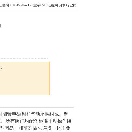
电磁阀
> 184554burkert宝帝6510电磁阀 分析行业阀
阀
设计
先导控制翻转电磁阀和气动座阀组成。翻
压。所有阀门均配备标准手动操作组
40 型阀岛，和前部插头连接一起主要