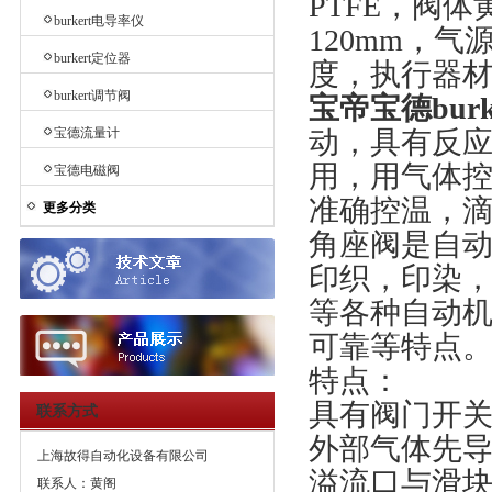
PTFE，阀体
burkert电导率仪
120mm，气源
burkert定位器
度，执行器材
burkert调节阀
宝帝宝德burke
宝德流量计
动，具有反
用，用气体
宝德电磁阀
准确控温，
更多分类
角座阀是自
印织，印染
等各种自动
可靠等特点
特点：
具有阀门开
联系方式
外部气体先
上海故得自动化设备有限公司
溢流口与滑
联系人：黄阁