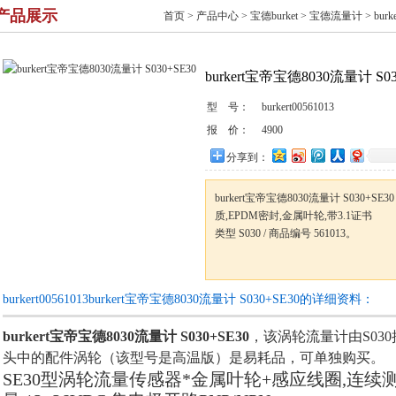
产品展示
首页
>
产品中心
>
宝德burket
>
宝德流量计
> bur
burkert宝帝宝德8030流量计 S03
型 号：
burkert00561013
报 价：
4900
分享到：
burkert宝帝宝德8030流量计 S030+S
质,EPDM密封,金属叶轮,带3.1证书
类型 S030 / 商品编号 561013。
burkert00561013burkert宝帝宝德8030流量计 S030+SE30的详细资料：
burkert宝帝宝德8030流量计 S030+SE30
，该涡轮流量计由S03
头中的配件涡轮（该型号是高温版）是易耗品，可单独购买。
SE30型涡轮流量传感器*金属叶轮+感应线圈,连续测