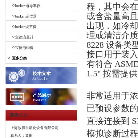
程，其中会
burkert电导率仪
或含盐量高且
burkert定位器
出现，如冷
burkert调节阀
理或清洁介质
宝德流量计
8228 设备
宝德电磁阀
接口用于装入 
更多分类
有符合 ASME
1.5" 按需提
非常适用于
已预设参数
联系方式
直接连接到 
上海故得自动化设备有限公司
模拟诊断过
联系人：黄阁