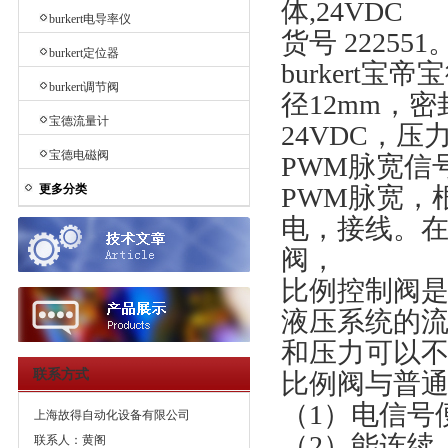
体,24VDC
burkert电导率仪
货号 222551
burkert定位器
burkert宝
burkert调节阀
径12mm，密
宝德流量计
24VDC，压力
宝德电磁阀
PWM脉宽信号
更多分类
PWM脉宽，
电，接线。在
阀，
比例控制阀是
液压系统的流
和压力可以
联系方式
比例阀与普
（1）电信号
上海故得自动化设备有限公司
（2）能连续
联系人：黄阁