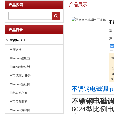
产品展示
产品搜索
不
产品目录
型
报
宝德burket
变送器
burkert控制器
burkert液位计
宝德压力开关
0 
D
burkert控制阀
不锈钢电磁调
3/
电磁比例阀
不锈钢电磁
宝帝隔膜阀
6024型比例电
burkert角座阀