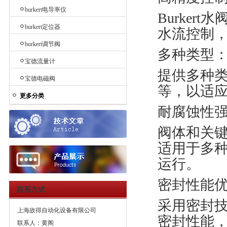
burkert电导率仪
Burke
burkert定位器
水流控制
burkert调节阀
多种类型
宝德流量计
提供多种
宝德电磁阀
等，以适
更多分类
耐腐蚀性
阀体和关
适用于多
运行。
密封性能
联系方式
采用密封
上海故得自动化设备有限公司
密封性能
联系人：黄阁