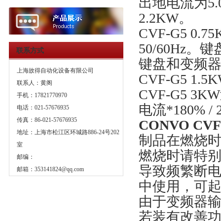
出地电流为5.0
2.2KW。
CVF-G5 0
50/60H
联系方式
键盘和变频
上海故得自动化设备有限公司
CVF-G5 1.
联系人：黄阁
CVF-G5 3
手机：17821770970
电流*180% / 
电话：021-57676935
传真：86-021-57676935
CONVO CVF-
地址：上海市松江区环城路886-24号202
制品在燃烧
室
燃烧时请特
邮编：
导致频繁断
邮箱：
353141824@qq.com
中使用，可
由于变频器输
若装有改善