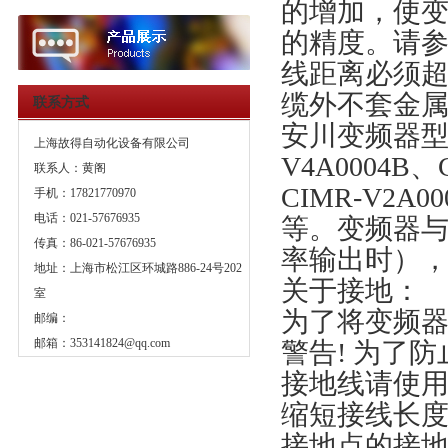
的增加，使
的精度。请
线距离必须超
缆外不套金
联系方式
安川变频器型
上海故得自动化设备有限公司
V4A0004B、
联系人：黄阁
CIMR-V2A0
手机：17821770970
电话：021-57676935
等。变频器
传真：86-021-57676935
率输出时）
地址：上海市松江区环城路886-24号202
关于接地：
室
为了将变频
邮编：
邮箱：
353141824@qq.com
警告! 为了
接地线请使
缩短接线长
接地点的接