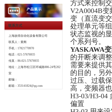
方式来控制交
V2A000
变（直流变
处理单元等组
联系方式
状态监视的显示
上海故得自动化设备有限公司
个系列号。
联系人：黄阁
YASKAWA变频
手机：17821770970
电话：021-57676935
的开断来调
传真：86-021-57676935
需要来提供
地址：上海市松江区环城路886-24号202
的目的，另
室
过压、过载
邮编：
邮箱：
353141824@qq.com
高，变频器
H3-03/H3
偏置
H3-03 用