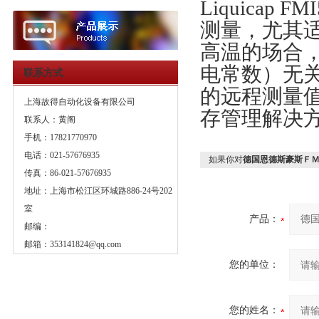
Liquica
测量，尤其
高温的场合
电常数）无关。
联系方式
的远程测量值
上海故得自动化设备有限公司
存管理解决
联系人：黄阁
手机：17821770970
电话：021-57676935
如果你对
德国恩德斯豪斯ＦＭ
传真：86-021-57676935
地址：上海市松江区环城路886-24号202
室
产品：
邮编：
邮箱：
353141824@qq.com
您的单位：
您的姓名：