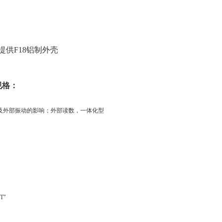
供F18铝制外壳
规格
：
及外部振动的影响；外部读数，一体化型
T"