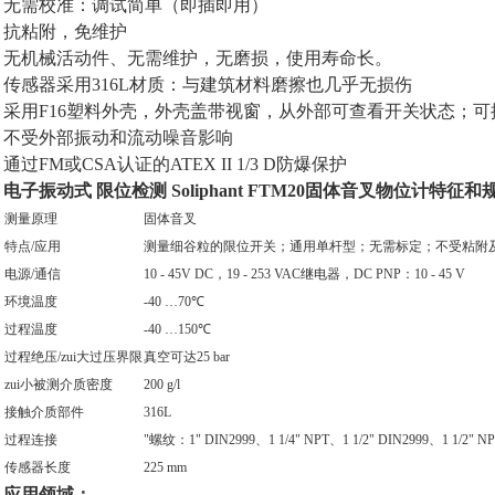
无需校准：调试简单（即插即用）
抗粘附，免维护
无机械活动件、无需维护，无磨损，使用寿命长。
传感器采用316L材质：与建筑材料磨擦也几乎无损伤
采用F16塑料外壳，外壳盖带视窗，从外部可查看开关状态；可提
不受外部振动和流动噪音影响
通过FM或CSA认证的ATEX II 1/3 D防爆保护
电子振动式 限位检测 Soliphant FTM20固体音叉物位计
特征和
测量原理
固体音叉
特点/应用
测量细谷粒的限位开关；通用单杆型；无需标定；不受粘附
电源/通信
10 - 45V DC，19 - 253 VAC继电器，DC PNP：10 - 45 V
环境温度
-40 …70℃
过程温度
-40 …150℃
过程绝压/zui大过压界限
真空可达25 bar
zui小被测介质密度
200 g/l
接触介质部件
316L
过程连接
"螺纹：1" DIN2999、1 1/4" NPT、1 1/2" DIN2999、1 1/2" NP
传感器长度
225 mm
应用领域
：