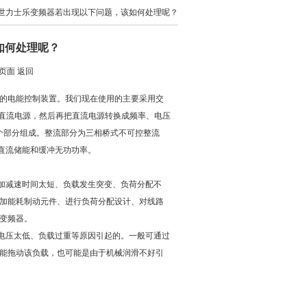
博世力士乐变频器若出现以下问题，该如何处理呢？
如何处理呢？
页面 返回
的电能控制装置。我们现在使用的主要采用交
成直流电源，然后再把直流电源转换成频率、电压
个部分组成。整流部分为三相桥式不可控整流
、直流储能和缓冲无功功率。
加减速时间太短、负载发生突变、负荷分配不
加能耗制动元件、进行负荷分配设计、对线路
变频器。
电压太低、负载过重等原因引起的。一般可通过
能拖动该负载，也可能是由于机械润滑不好引