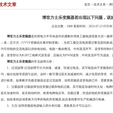
技术文章
首页
>
技术文章
> 
博世力士乐变频器若出现以下问题，该
点击次数：1080 更新时间：2023-07-23
打印本
博世力士乐变频器
是利用电力半导体器件的通断作用将工频电源变换为另一频率
—直—交方式（VVVF变频或矢量控制变频），先把工频交流电源通过整流器转换
均可控制的交流电源以供给电动机。电路一般由整流、中间直流环节、逆变和控制4
器，逆变部分为IGBT三相桥式逆变器，且输出为PWM波形，中间直流环节为滤波
博世力士乐变频器
的常见故障分析：
1、过流故障:过流故障可分为加速、减速、恒速过电流。其可能是由于变频器的
均，输出短路等原因引起的。这时一般可通过延长加减速时间、减少负荷的突变、外
进行检查。如果断开负载变频器还是过流故障，说明变频器逆变电路已环，需要更换
2、过载故障:过载故障包括变频过载和电机过载。其可能是加速时间太短，电网
延长加速时间、延长制动时间、检查电网电压等。负载过重，所选的电机和变频器不
起。如前者则必须更换大功率的电机和变频器;如后者则要对生产机械进行检修。
3、欠压:说明变频器电源输入部分有问题，需检查后才可以运行。