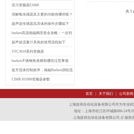
安川变频器E1000
共 5
溶解氧传感器其主要的功能有哪些呢？
超声波传感器其具体的操作步骤如下
burkert高温电磁阀安装全攻略：一步到
位，告别操作误区！
超声波流量计具体的使用流程如下
VFC3610系列变频器
burkert不锈钢角座阀有哪些注意事项
提升流体控制效率：揭秘Burkert涡轮流
量计的应用奥秘
CIMR-H1000变频器参数
首页
|
关于我们
|
公司新闻
上海故得自动化设备有限公司作为专业的
地址：上海市松江区环城路886-24号202室
上海故得自动化设备有限公司 @ 版权所有 All 