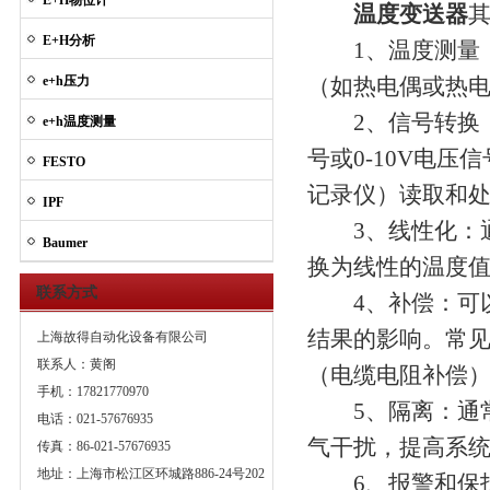
E+H物位计
温度变送器
E+H分析
1、温度测量：
e+h压力
（如热电偶或热
2、信号转换：将
e+h温度测量
号或0-10V电
FESTO
记录仪）读取和
IPF
3、线性化：通
Baumer
换为线性的温度
联系方式
4、补偿：可以
结果的影响。常
上海故得自动化设备有限公司
联系人：黄阁
（电缆电阻补偿
手机：17821770970
5、隔离：通常
电话：021-57676935
气干扰，提高系
传真：86-021-57676935
地址：上海市松江区环城路886-24号202
6、报警和保护