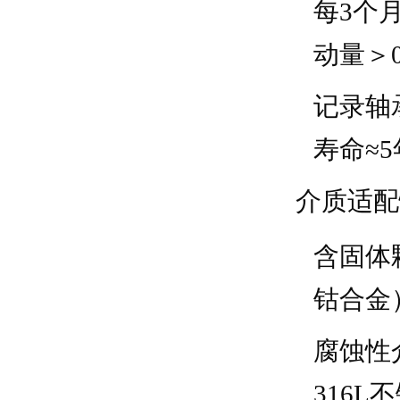
每3个
动量＞0
记录轴
寿命≈
介质适配
含固体
钴合金）
腐蚀性
316