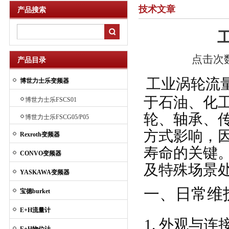
技术文章
产品搜索
点击次数：
产品目录
工业涡轮流
博世力士乐变频器
于石油、化
博世力士乐FSCS01
轮、轴承、
博世力士乐FSCG05/P05
方式影响，
Rexroth变频器
寿命的关键
CONVO变频器
及特殊场景
YASKAWA变频器
一、日常维
宝德burket
E+H流量计
外观与连