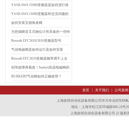
术特点
YASKAWA J1000变频器是如何进行保
存的呢？
YASKAWA J1000变频器和交流伺服的
异同点说明
如何安装宝德角座阀
为您揭晓音叉式物位计所具备的一些特
点
Rexroth EFC5610/3610变频器型号
气动电磁阀是如何运行及如何安装
Rexroth EFC3610变频器频率调不上去
的处理方法
别等故障再着急！burkert高温电磁阀的
科学保养指南，收藏即用
BURKERT气动阀如何正确使用？
首页
|
关于我们
|
公司新闻
上海故得自动化设备有限公司作为专业的
YASK
地址：上海市松江区环城路886-24号202室
上海故得自动化设备有限公司 @ 版权所有 All 