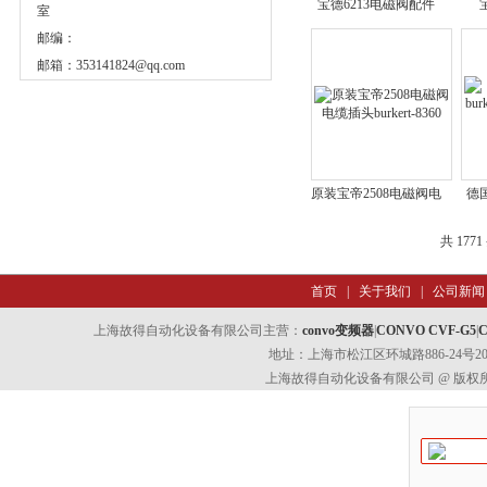
宝德6213电磁阀配件
宝
室
burkert-644223阀杆弹
41
邮编：
簧
邮箱：
353141824@qq.com
原装宝帝2508电磁阀电
德国
缆插头burkert-8360
00
共 177
首页
|
关于我们
|
公司新闻
上海故得自动化设备有限公司主营：
convo变频器
|
CONVO CVF-G5
|
C
地址：上海市松江区环城路886-24号202室
上海故得自动化设备有限公司 @ 版权所有 All 