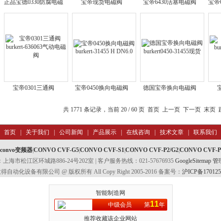
正品宝德0330防腐电磁
宝帝现货电磁阀
宝帝6430活塞电磁阀
宝帝
阀burkert-216799黄铜
burkert6524-186260正
burkert-357605黄铜
阀bu
品包邮
G1/4
宝帝0301三通阀
宝帝0450换向电磁阀
德国宝帝换向电磁阀
burkert-636063气动电
burkert-31455 H DN6.0
burkert0450-31455现货
bur
共 1771 条记录，当前 20 / 60 页
首页
上一页
下一页
末页
磁阀
首页
|
关于我们
|
公司新闻
|
产品展示
|
在线咨询
|
技术文章
|
联系我们
convo变频器
|
CONVO CVF-G5
|
CONVO CVF-S1
|
CONVO CVF-P2/G2
|
CONVO CVF-P
上海市松江区环城路886-24号202室 | 客户服务热线：021-57676935
GoogleSitemap
管
自动化设备有限公司 @ 版权所有 All Copy Right 2005-2016 备案号：
沪ICP备170125
智能制造网
11
中级会员
第
年
推荐收藏该企业网站