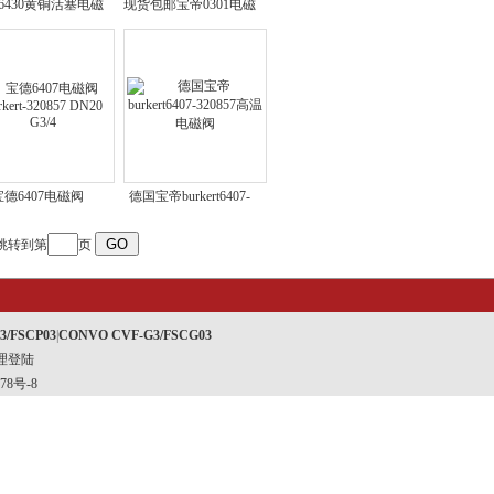
6430黄铜活塞电磁
现货包邮宝帝0301电磁
rkert-357605现货
阀burkert-636063
宝德6407电磁阀
德国宝帝burkert6407-
kert-320857 DN20
320857高温电磁阀
跳转到第
页
G3/4
3/FSCP03
|
CONVO CVF-G3/FSCG03
理登陆
78号-8