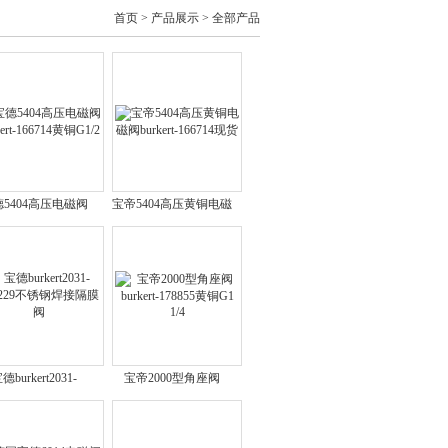
首页
>
产品展示
> 全部产品
5404高压电磁阀
宝帝5404高压黄铜电磁
rkert-166714黄铜
阀burkert-166714现货
G1/2
德burkert2031-
宝帝2000型角座阀
6229不锈钢焊接隔膜
burkert-178855黄铜G1
阀
1/4